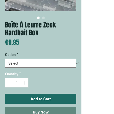
Boîte À Leurre Zeck
Hardbait Box
Price
€9.95
Option
*
Quantity
*
Add to Cart
Buy Now