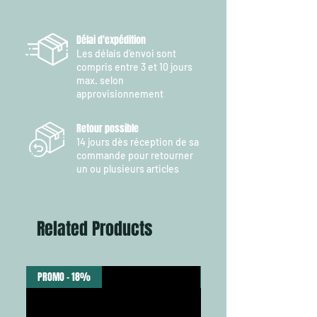
Délai d'expédition
Les délais d’envoi sont
compris entre 3 et 10 jours
max. selon
approvisionnement
Retour possible
14 jours dès réception de sa
commande pour retourner
un ou plusieurs articles
Related Products
PROMO - 18%
NEW