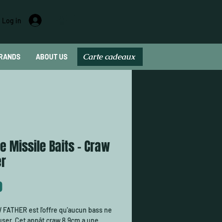
Log in
Carte cadeaux
RANDS
ABOUT US
Carte cadeau
e Missile Baits - Craw
er
Price
0
FATHER est l'offre qu'aucun bass ne
user. Cet appât craw 8.9cm a une