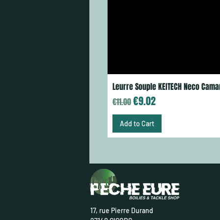
Leurre Souple KEITECH Neco Cama
Regular Price
Sale Price
€9.02
€11.00
Add to Cart
17, rue Pierre Durand