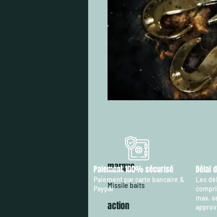
marque
Paiement 100% sécurisé
Délai 
Paiement par carte bancaire &
Les dél
Missile baits
Paypal
compris
max. s
action
approv