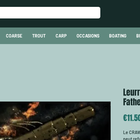
COARSE
TROUT
CARP
OCCASIONS
BOATING
B
Leurr
Fath
€11.5
Le CRAW 
peut ref