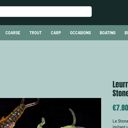
COARSE
TROUT
CARP
OCCASIONS
BOATING
B
Leurr
Stone
€7.8
Le Stonef
imitant 