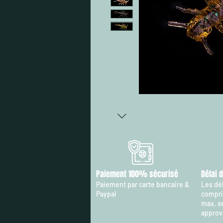
Paiement 100% sécurisé
Délai 
Paiement par carte bancaire &
Les dél
Paypal
compris
max. s
approv