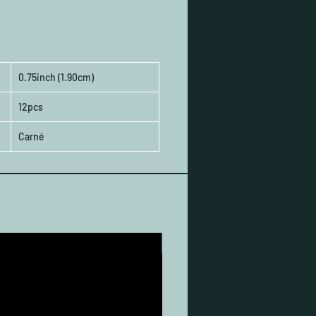
0.75inch (1.90cm)
12pcs
Carné
NEW