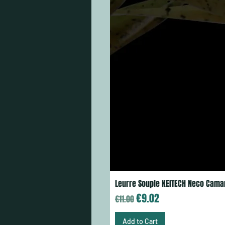
Leurre Souple KEITECH Neco Cama
Regular Price
Sale Price
€9.02
€11.00
Add to Cart