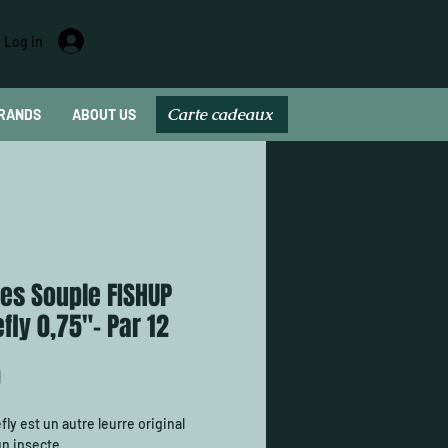
Log in
Carte cadeaux
RANDS
ABOUT US
Carte cadeau
es Souple FISHUP
fly 0,75"- Par 12
Price
0
ly est un autre leurre original
un insecte.