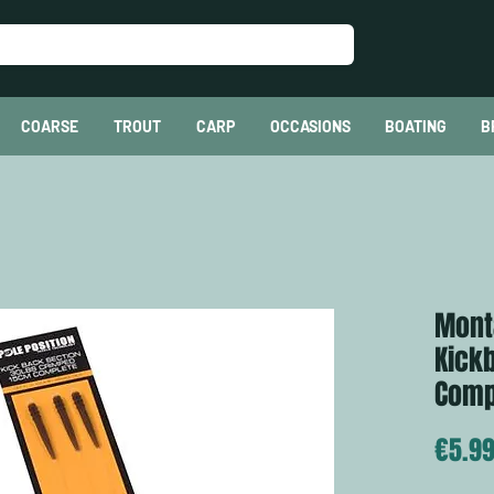
COARSE
TROUT
CARP
OCCASIONS
BOATING
B
Mont
Kick
Comp
€5.9