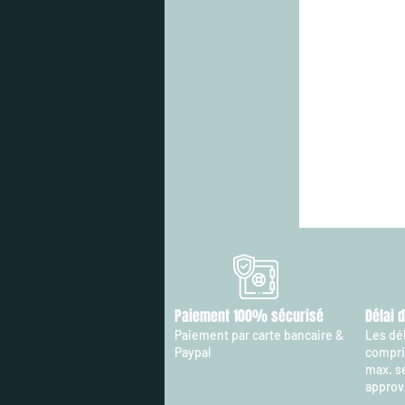
Paiement 100% sécurisé
Délai 
Paiement par carte bancaire &
Les dél
Paypal
compris
max. s
approv