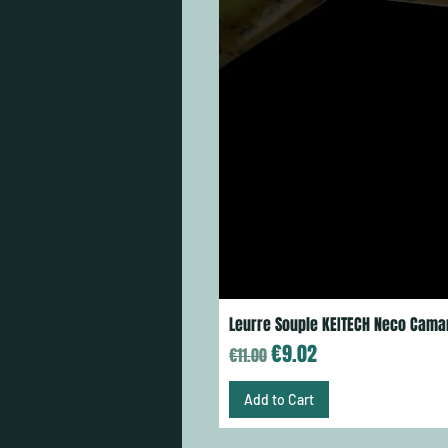
Leurre Souple KEITECH Neco Cama
Regular Price
Sale Price
€9.02
€11.00
Add to Cart