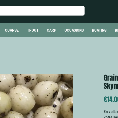
COARSE
TROUT
CARP
OCCASIONS
BOATING
B
Grain
Skyn
€14.0
En voila
votre sac