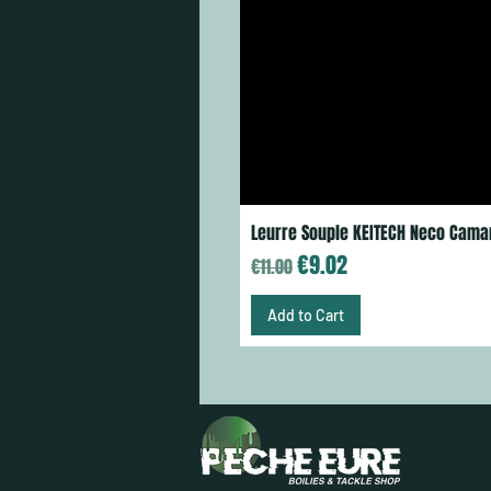
Leurre Souple KEITECH Neco Cama
Regular Price
Sale Price
€9.02
€11.00
Add to Cart