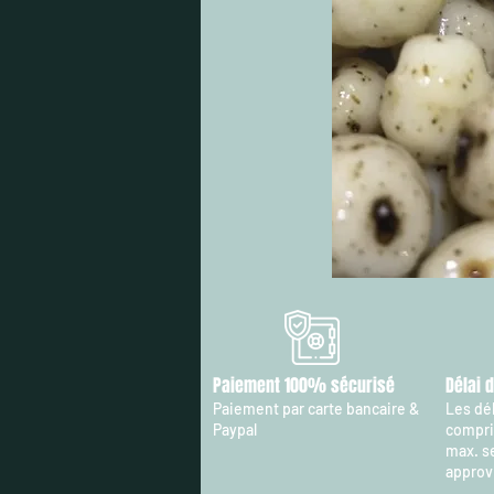
Paiement 100% sécurisé
Délai 
Paiement par carte bancaire &
Les dél
Paypal
compris
max. s
approv