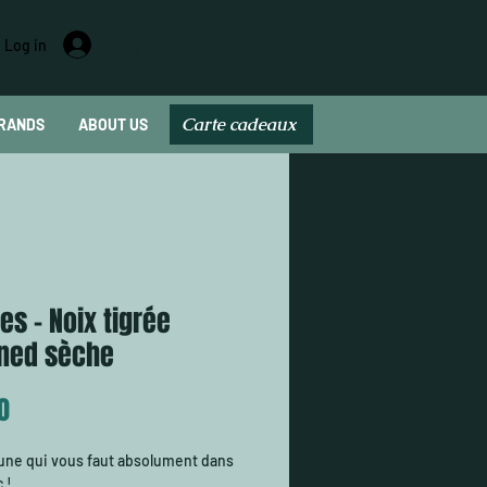
Log in
Carte cadeaux
RANDS
ABOUT US
Carte cadeau
es - Noix tigrée
ned sèche
Price
0
 une qui vous faut absolument dans
 !