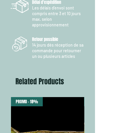
Délai d'expédition
Les délais d’envoi sont
compris entre 3 et 10 jours
max. selon
approvisionnement
Retour possible
14 jours dès réception de sa
commande pour retourner
un ou plusieurs articles
Related Products
PROMO - 18%
NEW