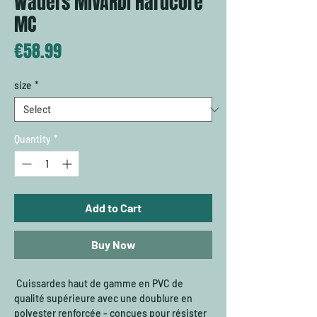
Waders MIVARDI Hardcore
MC
Price
€58.99
size
*
Quantity
*
Add to Cart
Buy Now
Cuissardes haut de gamme en PVC de
qualité supérieure avec une doublure en
polyester renforcée - conçues pour résister