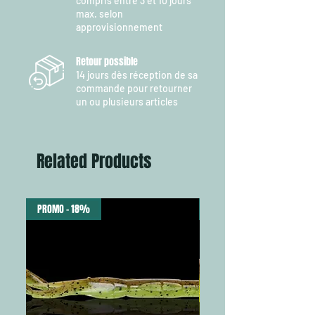
compris entre 3 et 10 jours
est emballée dans un sac de transport de
max. selon
haute qualité avec des bretelles robustes,
approvisionnement
résistantes à l’humidité et à la saleté - prêt à
vous accompagner partout où votre
Retour possible
aventure vous mène.
14 jours dès réception de sa
commande pour retourner
un ou plusieurs articles
Related Products
PROMO - 18%
NEW