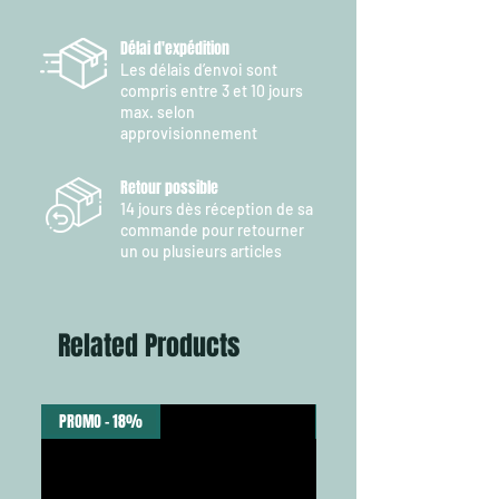
NX
cm /
7’4”
Délai d'expédition
Les délais d’envoi sont
compris entre 3 et 10 jours
max. selon
approvisionnement
Retour possible
14 jours dès réception de sa
commande pour retourner
un ou plusieurs articles
Related Products
PROMO - 18%
NEW