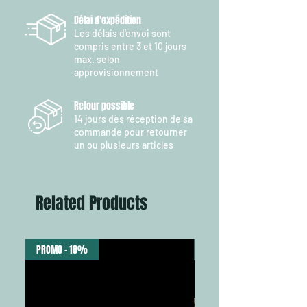
plusieurs grammages, le combo Origin F1 est
Délai d'expédition
un ensemble de niveau compétition
Les délais d’envoi sont
accessible à tous les pêcheurs.
compris entre 3 et 10 jours
max. selon
Plus d'informations
approvisionnement
Marque
13 FISHING
Résistance
M
Retour possible
Action
Fas
14 jours dès réception de sa
commande pour retourner
un ou plusieurs articles
Related Products
PROMO - 18%
NEW