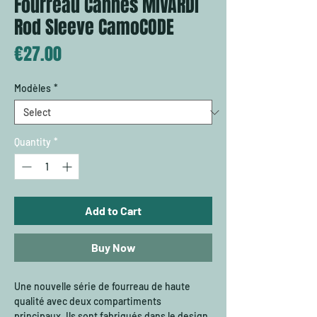
Fourreau Cannes MIVARDI
Rod Sleeve CamoCODE
Price
€27.00
Modèles
*
Quantity
*
Add to Cart
Buy Now
Une nouvelle série de fourreau de haute
qualité avec deux compartiments
principaux. Ils sont fabriqués dans le design