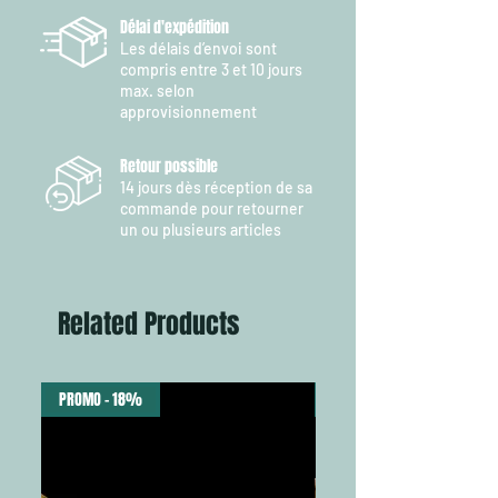
Délai d'expédition
Les délais d’envoi sont
compris entre 3 et 10 jours
max. selon
approvisionnement
Retour possible
14 jours dès réception de sa
commande pour retourner
un ou plusieurs articles
Related Products
PROMO - 18%
NEW