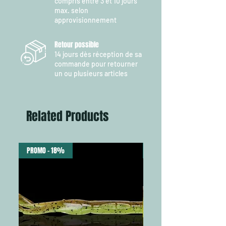
compris entre 3 et 10 jours
max. selon
approvisionnement
Retour possible
14 jours dès réception de sa
commande pour retourner
un ou plusieurs articles
Related Products
PROMO - 18%
NEW