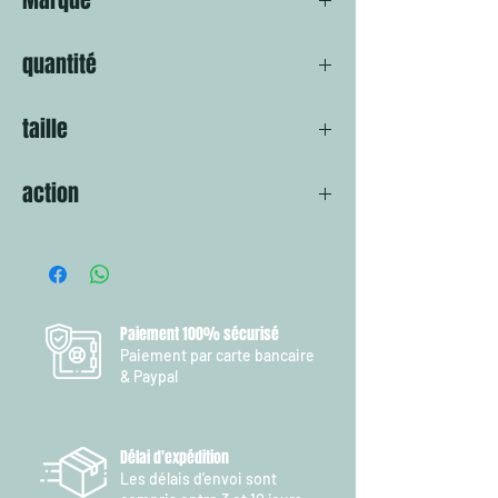
Marque
au sec.
35x23x23 cm
LCA
45x25x25 cm
quantité
49x27x27 cm
3 x en 1
taille
1 - 35x23x23 cm
action
2 - 45x25x25 cm
3 - 49x27x27 cm
Seaux souple rectangulaire
étanche
Paiement 100% sécurisé
Paiement par carte bancaire
& Paypal
Délai d'expédition
Les délais d’envoi sont