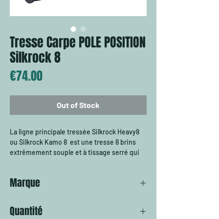
Tresse Carpe POLE POSITION
Silkrock 8
Price
€74.00
Out of Stock
La ligne principale tressée Silkrock Heavy8
ou Silkrock Kamo 8 est une tresse 8 brins
extrêmement souple et à tissage serré qui
se lance comme un rêve et coule
rapidement. Le choix idéal pour la pêche à
Marque
distance polyvalente et constitue une bonne
combinaison avec nos bas de ligne en
POLE POSITION
carbone mono/fluoro. Disponible dans une
Quantité
couleur limoneuse qui s'adapte à la plupart