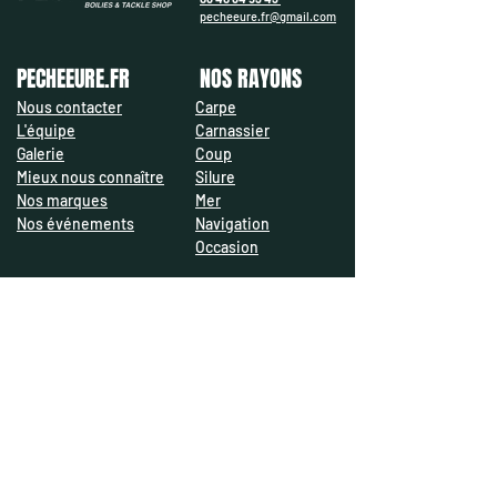
pecheeure.fr@gmail.com
PECHEEURE.FR
NOS RAYONS
Nous contacter
Carpe
L'équipe
Carnassier
Galerie
Coup
Mieux nous connaître
Silure
Nos marques
Mer
Nos événements
Navigation
Occasion
​PRATIQUE & LÉGAL
NOUS SUIVRE
Mentions légales
Politique de
confidentialité
CGU
CGV