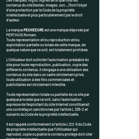
Les marques, logos, signes ainsi que tous les
contenus du site (textes, images, son…) font l'objet
d'une protection par le Code de la propriété
intellectuelle et plus particulièrement par le droit
d'auteur.
La marque
PECHEEURE
est une marque déposée par
PERTHUIS Romain.
Toute représentation et/ou reproduction et/ou
exploitation partielle ou totale de cette marque, de
quelque nature que ce soit, est totalement prohibée.
L'Utilisateur doit solliciter l'autorisation préalable du
site pour toute reproduction, publication, copie des
différents contenus. Il s'engage à une utilisation des
contenus du site dans un cadre strictement privé,
toute utilisation à des fins commerciales et
publicitaires est strictement interdite.
Toute représentation totale ou partielle de ce site par
quelque procédé que ce soit, sans l’autorisation
expresse de l’exploitant du site Internet constituerait
une contrefaçon sanctionnée par l’article L 335-2 et
suivants du Code de la propriété intellectuelle.
Il est rappelé conformément à l’article L122-5 du Code
de propriété intellectuelle que l’Utilisateur qui
reproduit, copie ou publie le contenu protégé doit citer