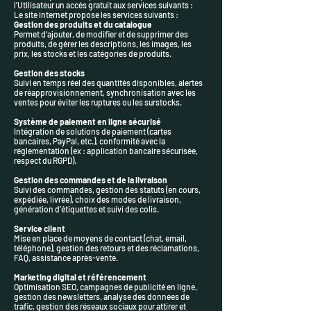
l'Utilisateur un accès gratuit aux services suivants :
Le site internet propose les services suivants :
Gestion des produits et du catalogue
Permet d’ajouter, de modifier et de supprimer des
produits, de gérer les descriptions, les images, les
prix, les stocks et les catégories de produits.
Gestion des stocks
Suivi en temps réel des quantités disponibles, alertes
de réapprovisionnement, synchronisation avec les
ventes pour éviter les ruptures ou les surstocks.
Système de paiement en ligne sécurisé
Intégration de solutions de paiement (cartes
bancaires, PayPal, etc.), conformité avec la
réglementation (ex : application bancaire sécurisée,
respect du RGPD).
Gestion des commandes et de la livraison
Suivi des commandes, gestion des statuts (en cours,
expédiée, livrée), choix des modes de livraison,
génération d’étiquettes et suivi des colis.
Service client
Mise en place de moyens de contact (chat, email,
téléphone), gestion des retours et des réclamations,
FAQ, assistance après-vente.
Marketing digital et référencement
Optimisation SEO, campagnes de publicité en ligne,
gestion des newsletters, analyse des données de
trafic, gestion des réseaux sociaux pour attirer et