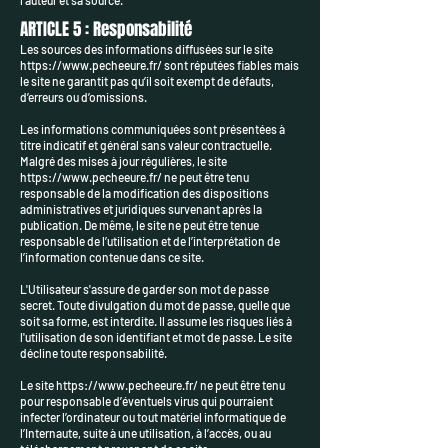
l’auteur et sa source.
ARTICLE 5 : Responsabilité
Les sources des informations diffusées sur le site
https://www.pecheeure.fr/
sont réputées fiables mais
le site ne garantit pas qu’il soit exempt de défauts,
d’erreurs ou d’omissions.
Les informations communiquées sont présentées à
titre indicatif et général sans valeur contractuelle.
Malgré des mises à jour régulières, le site
https://www.pecheeure.fr/
ne peut être tenu
responsable de la modification des dispositions
administratives et juridiques survenant après la
publication. De même, le site ne peut être tenue
responsable de l’utilisation et de l’interprétation de
l’information contenue dans ce site.
L'Utilisateur s'assure de garder son mot de passe
secret. Toute divulgation du mot de passe, quelle que
soit sa forme, est interdite. Il assume les risques liés à
l'utilisation de son identifiant et mot de passe. Le site
décline toute responsabilité.
Le site
https://www.pecheeure.fr/
ne peut être tenu
pour responsable d’éventuels virus qui pourraient
infecter l’ordinateur ou tout matériel informatique de
l’Internaute, suite à une utilisation, à l’accès, ou au