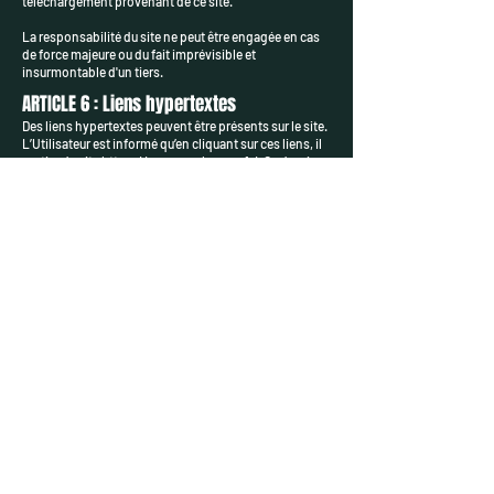
téléchargement provenant de ce site.
La responsabilité du site ne peut être engagée en cas
de force majeure ou du fait imprévisible et
insurmontable d'un tiers.
ARTICLE 6 : Liens hypertextes
Des liens hypertextes peuvent être présents sur le site.
L’Utilisateur est informé qu’en cliquant sur ces liens, il
sortira du site
https://www.pecheeure.fr/.
Ce dernier
n’a pas de contrôle sur les pages web sur lesquelles
aboutissent ces liens et ne saurait, en aucun cas, être
responsable de leur contenu.
ARTICLE 7 : Cookies
L’Utilisateur est informé que lors de ses visites sur le
site, un cookie peut s’installer automatiquement sur
son logiciel de navigation.
Les cookies sont de petits fichiers stockés
temporairement sur le disque dur de l’ordinateur de
l’Utilisateur par votre navigateur et qui sont
nécessaires à l’utilisation du site
https://www.pecheeure.fr/.
Les cookies ne
contiennent pas d’information personnelle et ne
peuvent pas être utilisés pour identifier quelqu’un. Un
cookie contient un identifiant unique, généré
aléatoirement et donc anonyme. Certains cookies