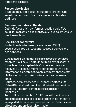
fidéliser la clientèle.
Responsive design
Adaptation du site à tous les supports (ordinateurs,
smartphones) pour offrir une expérience utilisateur
optimale.
Gestion comptable et fiscale
Outils de facturation conformes, gestion de la TVA
selon la localisation des clients, suivi des paiements et
des transactions.
Sécurité et conformité
Protection des données personnelles (RGPD),
sécurisation des transactions, sauvegarde régulière
des données.
L’Utilisateur non membre n'a pas accès aux services
réservés. Pour cela, il doit s’inscrire en remplissant le
formulaire. En acceptant de s’inscrire aux services
réservés, l’Utilisateur membre s’engage à fournir des
informations sincères et exactes concernant son état
civil et ses coordonnées, notamment son adresse
email.
Pour accéder aux services, l’Utilisateur doit ensuite
s'identifier à l'aide de son identifiant et de son mot de
passe qui lui seront communiqués après son
inscription.
Tout Utilisateur membre régulièrement inscrit pourra
également solliciter sa désinscription en se rendant à
la page dédiée sur son espace personnel. Celle-ci sera
effective dans un délai raisonnable.