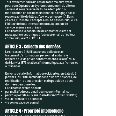
Tout événement dû à un cas de force majeure ayant
pour conséquence un dysfonctionnement du site ou
serveur et sous réserve de toute interruption ou
modification en cas de maintenance, n'engage pas la
responsabilité de
https://www.pecheeure.fr/.
Dans
ces cas, l’Utilisateur accepte ainsi ne pas tenir rigueur à
l’éditeur de toute interruption ou suspension de
service, même sans préavis.
L'Utilisateur a la possibilité de contacter le site par
messagerie électronique à l’adresse email de l’éditeur
communiqué à l’ARTICLE 1.
ARTICLE 3 : Collecte des données
Le site assure à l'Utilisateur une collecte et un
traitement d'informations personnelles dans le
respect de la vie privée conformément à la loi n°78-17
du 6 janvier 1978 relative à l'informatique, aux fichiers et
aux libertés.
En vertu de la loi Informatique et Libertés, en date du 6
janvier 1978, l'Utilisateur dispose d'un droit d'accès, de
rectification, de suppression et d'opposition de ses
données personnelles.
L'Utilisateur exerce ce droit :
par mail à l'adresse email
pecheeure.fr@gmail.com
par voie postale au 17, rue Pierre Durand 27140 GISORS ;
via un formulaire de contact ;
via son espace personnel ;
ARTICLE 4 : Propriété intellectuelle