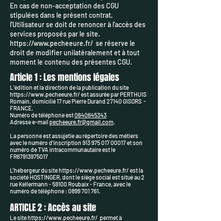
En cas de non-acceptation des CGU
stipulées dans le présent contrat,
l'Utilisateur se doit de renoncer à l'accès des
services proposés par le site.
https://www.pecheeure.fr/
se réserve le
droit de modifier unilatéralement et à tout
moment le contenu des présentes CGU.
Article 1 : Les mentions légales
L’édition et la direction de la publication du site
https://www.pecheeure.fr/
est assurée par PERTHUIS
Romain, domicilié 17 rue Pierre Durand 27140 GISORS -
FRANCE.
Numéro de téléphone est
0640645343
Adresse e-mail
pecheeure.fr@gmail.com
.
La personne est assujetie au répertoire des métiers
avec le numéro d'inscription
913 975 017 00017
et son
numéro de TVA intracommunautaire est le
FR67913975017
L'hébergeur du site
https://www.pecheeure.fr/
est la
société HOSTINGER, dont le siège social est situé au 2
rue Kellermann - 59100 Roubaix - France, avec le
numéro de téléphone :
0899 701 761
.
ARTICLE 2 : Accès au site
Le site
https://www.pecheeure.fr/
permet à