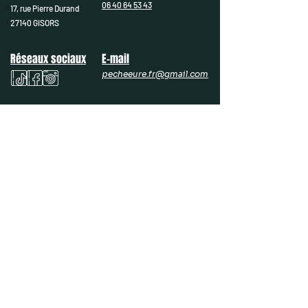
06 40 64 53 43
17, rue Pierre Durand
27140 GISORS
Réseaux sociaux
E-mail
pecheeure.fr@gmail.com
17, rue Pierre Durand
27140 GISORS
06 40 64 53 43
pecheeure.fr@gmail.com
PECHEEURE.FR
NOS RAYONS
Nous contacter
Carpe
L'équipe
Carnassier
Galerie
Coup
Mieux nous connaître
Silure
Nos marques
Mer
Nos événements
Navigation
Occasion