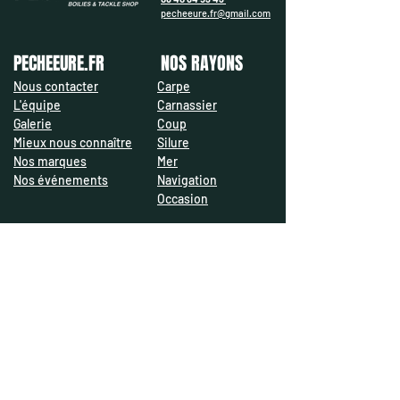
pecheeure.fr@gmail.com
PECHEEURE.FR
NOS RAYONS
Nous contacter
Carpe
L'équipe
Carnassier
Galerie
Coup
Mieux nous connaître
Silure
Nos marques
Mer
Nos événements
Navigation
Occasion
​PRATIQUE & LÉGAL
NOUS SUIVRE
Mentions légales
Politique de
confidentialité
CGU
CGV