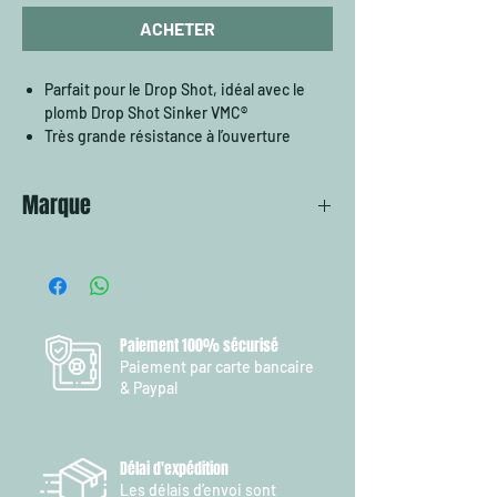
ACHETER
Parfait pour le Drop Shot, idéal avec le
plomb Drop Shot Sinker VMC®
Très grande résistance à l’ouverture
Très léger, ne bride pas la nage du leurre
Marque
VMC
Paiement 100% sécurisé
Paiement par carte bancaire
& Paypal
Délai d'expédition
Les délais d’envoi sont