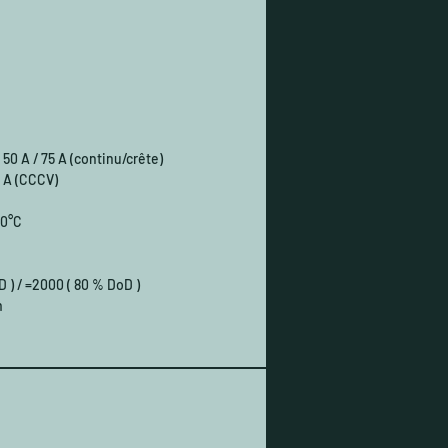
 et chute rapidement à la fin de la
 (ce que l’on appelle la courbe de
 plate). Cette caractéristique se
ar une durée de vie réelle de la
 nettement plus élevée, car vous
z avec une tension de batterie
pleine la grande majorité du temps
50 A / 75 A (continu/crête)
puissance moteur
 A (CCCV)
onnellement plus élevée. Grâce à
us utilisez le moteur en marche
60°C
une période plus courte ou utilisez
u de puissance plus faible et
 ainsi considérablement la
D ) / =2000 ( 80 % DoD )
ation. Avec une batterie normale
m
 tension chute considérablement
’utilisation) dans une situation
e, vous devriez conduire plus
s ou principalement à pleine
. C’est la véritable raison
e de la fameuse « durée de vie plus
 des batteries au lithium par rapport