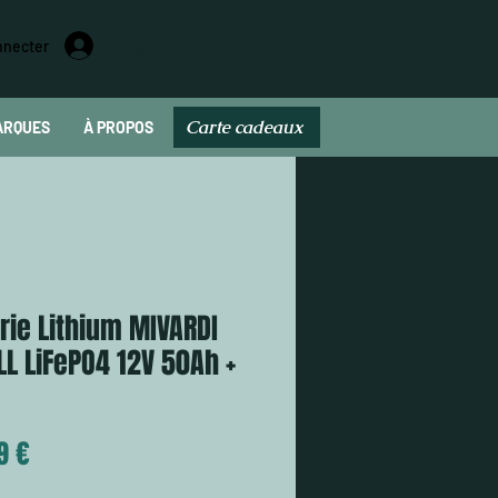
nnecter
Carte cadeaux
ARQUES
À PROPOS
Carte cadeau
rie Lithium MIVARDI
L LiFePO4 12V 50Ah +
Prix
9 €