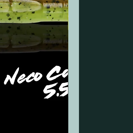
 modèles sont équipés d’une
on contre les décharges inférieures
ives, d’un contrôle du courant de
 et d’une protection contre la
ure. Très longue durée de vie de la
 (environ 7 à 10 saisons de pêche,
cas d’utilisation intensive).
 classique 2 ans !
SSEMENT:
toujours les batteries M-CELL avec
ur d’origine fourni avec les batteries
!
z le moteur électrique à la batterie
niquement à l’aide de cosses de
 se vissent sur les contacts de la
! N’utilisez jamais de soi-disant
es ! Cette connexion est instable,
e au transfert de grande puissance
causer des dommages irréversibles
erie ou au moteur électrique !
ctez jamais de batteries M-CELL en
Pour le fonctionnement du moteur