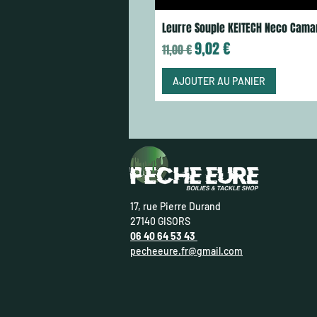
Leurre Souple KEITECH Neco Cama
Prix original
Prix promotionnel
9,02 €
11,00 €
AJOUTER AU PANIER
17, rue Pierre Durand
27140 GISORS
06 40 64 53 43
pecheeure.fr@gmail.com