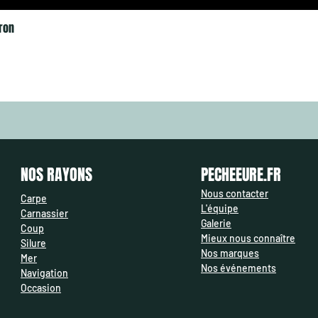
électriq
ron
batterie
Les batt
les écla
directio
les batt
complèt
l’eau ou
horizonta
provoque
dommages
NOS RAYONS
PECHEEURE.FR
l’eau peu
Nous contacter
dommages
Carpe
L'équipe
les inond
Carnassier
Galerie
sont pas
Coup
Mieux nous connaître
recomman
Silure
Nos marques
l’aide d’
Mer
Nos événements
d’une ut
Navigation
défavora
Occasion