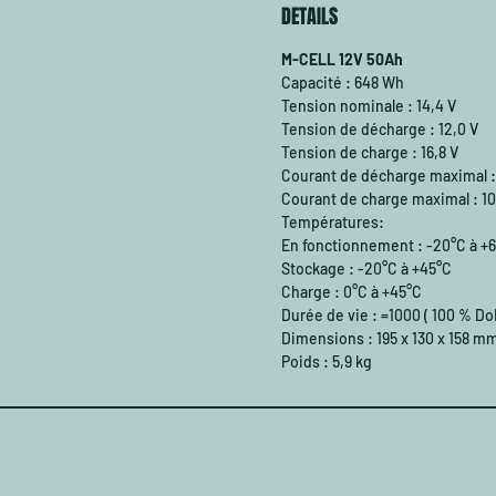
DETAILS
décharge
décharge
M-CELL 12V 50Ah
décharge
Capacité : 648 Wh
traduit p
Tension nominale : 14,4 V
batterie
Tension de décharge : 12,0 V
conduise
Tension de charge : 16,8 V
presque 
Courant de décharge maximal : 
et une 
Courant de charge maximal : 10
proporti
Températures:
cela, vo
En fonctionnement : -20°C à +
pendant 
Stockage : -20°C à +45°C
un nivea
Charge : 0°C à +45°C
réduisez
Durée de vie : =1000 ( 100 % Do
consomm
Dimensions : 195 x 130 x 158 m
(dont la
Poids : 5,9 kg
pendant l
similair
longtemp
puissance
techniqu
longue »