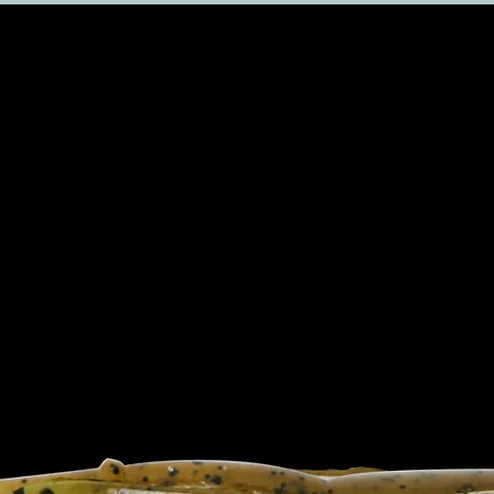
aux autr
dont le m
différen
100 % !!
Une autr
batteries
perte de
absolume
réelle n
cycles d
pleine ca
au plomb
perdent 
(et donc 
complèt
doivent 
maximum
Les batt
spéciaux
sûre et 
complète