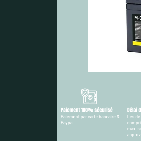
Paiement 100% sécurisé
Délai 
Paiement par carte bancaire &
Les dél
Paypal
compris
max. s
approv