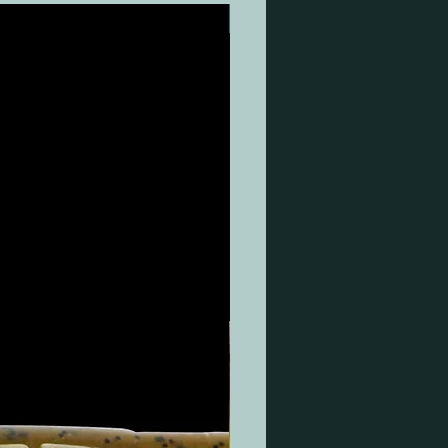
es types de batteries. Selon la façon
Nouveau
oteur électrique est utilisé, cette
ce d’endurance peut être de 50 % à
e grande caractéristique des
 au lithium est le vieillissement /
 capacité / perte d’endurance
nt minime. Leur capacité utilisable
e diminue pas, même avec 1000
e charge/décharge en utilisant la
pacité de la batterie. Les batteries
 conventionnelles, en revanche,
rapidement leur capacité utilisable
leur durabilité) lorsqu’elles sont
ement chargées/déchargées et
être correctement déchargées à un
 de 50 %.
eries M-CELL avec chargeurs
 fournis permettent une charge
extrêmement rapide (charge
 en 5-6 heures).