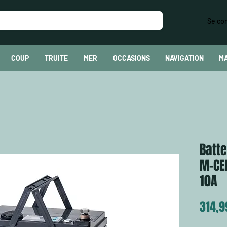
Se co
COUP
TRUITE
MER
OCCASIONS
NAVIGATION
M
Batte
M-CEL
10A
314,9