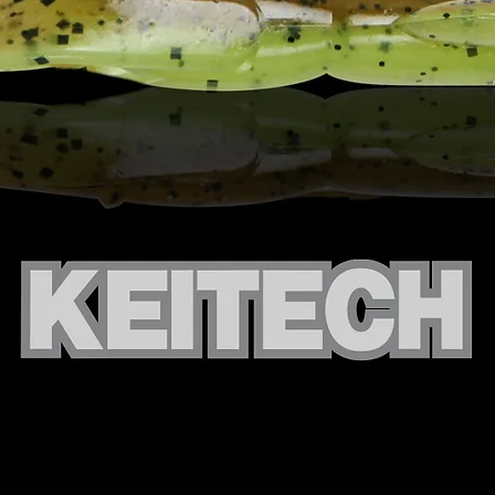
Tous les
protecti
/ excess
décharge
températ
batterie
même en 
Garantie
AVERTI
Chargez 
le charge
M-CELL 
Connecte
M-CELL u
câble qui
batterie 
crocodil
inadapté
et peut 
à la batt
Ne conne
série ! 