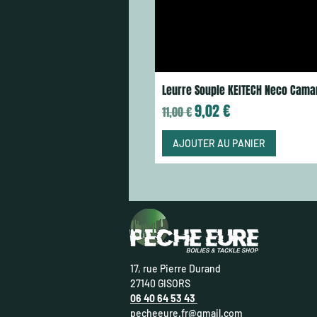
Leurre Souple KEITECH Neco Cama
Prix original
Prix promotionnel
9,02 €
11,00 €
AJOUTER AU PANIER
17, rue Pierre Durand
27140 GISORS
06 40 64 53 43
pecheeure.fr@gmail.com