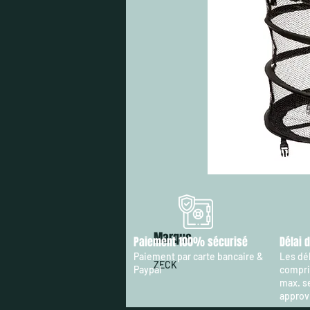
Marque
Paiement 100% sécurisé
Délai 
Paiement par carte bancaire &
Les dél
ZECK
Paypal
compris
max. s
approv