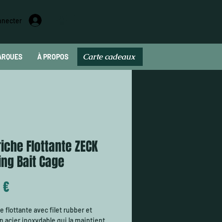
nnecter
Carte cadeaux
ARQUES
À PROPOS
Carte cadeau
iche Flottante ZECK
ing Bait Cage
Prix
 €
 flottante avec filet rubber et
en acier inoxydable qui la maintient