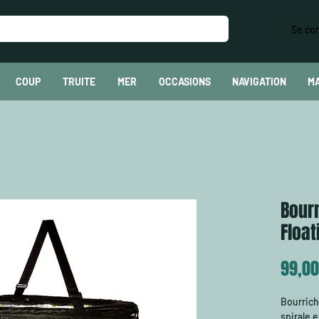
Se co
COUP
TRUITE
MER
OCCASIONS
NAVIGATION
M
Bourr
Float
99,00
Bourriche
spirale 