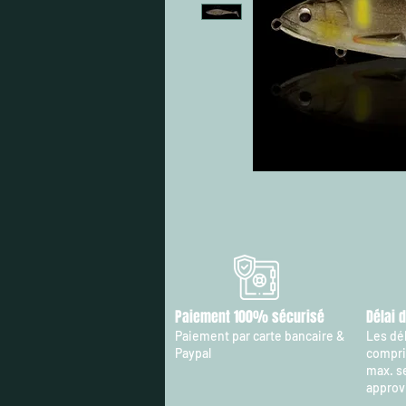
Paiement 100% sécurisé
Délai 
Paiement par carte bancaire &
Les dél
Paypal
compris
max. s
approv