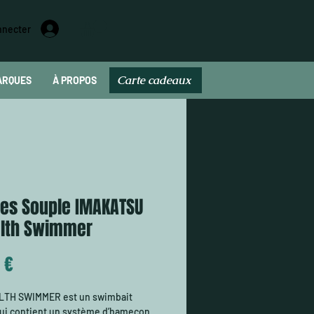
nnecter
Carte cadeaux
ARQUES
À PROPOS
Carte cadeau
res Souple IMAKATSU
alth Swimmer
Prix
 €
LTH SWIMMER est un swimbait
ui contient un système d’hameçon