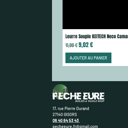
Leurre Souple KEITECH Neco Cama
Prix original
Prix promotionnel
9,02 €
11,00 €
AJOUTER AU PANIER
17, rue Pierre Durand
27140 GISORS
06 40 64 53 43
pecheeure.fr@gmail.com