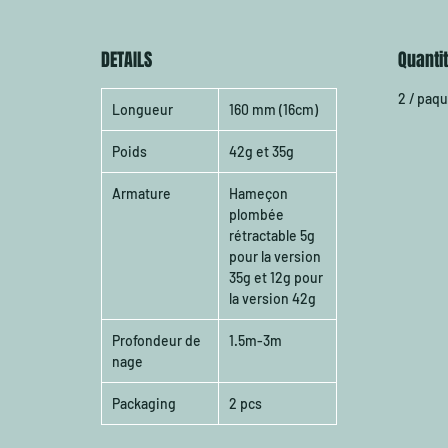
DETAILS
Quanti
2 / paq
Longueur
160 mm (16cm)
Poids
42g et 35g
Armature
Hameçon
plombée
rétractable 5g
pour la version
35g et 12g pour
la version 42g
Profondeur de
1.5m-3m
nage
Packaging
2 pcs