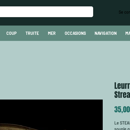
Se co
COUP
TRUITE
MER
OCCASIONS
NAVIGATION
M
Leur
Stre
35,00
Le STEA
souple q