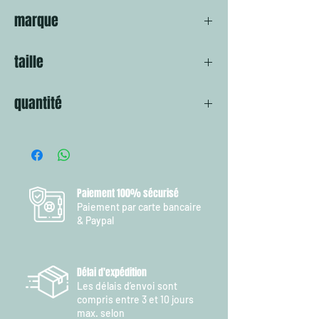
Ce rig se compose d’un acier inoxydable
marque
49 brins (60lb), d’anneaux brisés
renforcés haut de gamme, de «pin»
VMC
(design exclusif VMC) permettant de fixer
taille
fermement le montage au leurre souple
et d’un émerillon pour une rotation à 360°
Pour 12-20cm
pendant le combat
quantité
Un hameçon dédié au brochet + des
composants haut de gamme vous
1 Piéce
permettront de capturer plus de poissons
!
Le pack inclut : 3 plombs : 5, 10 et 15g (2
Black Mate, 1 Firetiger), un screw taille M
Paiement 100% sécurisé
en plus
Paiement par carte bancaire
Idéal pour les leurres de 12 à 18cm
& Paypal
Délai d'expédition
Les délais d’envoi sont
compris entre 3 et 10 jours
max. selon