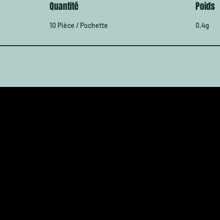
Quantité
Poids
combinai
efficace.
10 Pièce / Pochette
0.4g