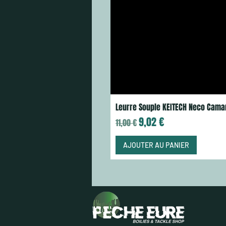
Leurre Souple KEITECH Neco Cama
Prix original
Prix promotionnel
9,02 €
11,00 €
AJOUTER AU PANIER