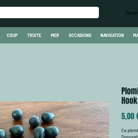
Se co
COUP
TRUITE
MER
OCCASIONS
NAVIGATION
M
Plom
Hook
5,00 
Ce plomb
l'innova