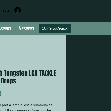
nnecter
Carte cadeaux
ARQUES
À PROPOS
Carte cadeau
b Tungsten LCA TACKLE
 Drops
Prix
€
 prêt à l'emploi est le summum de
tion ! Il est composé d'une couche