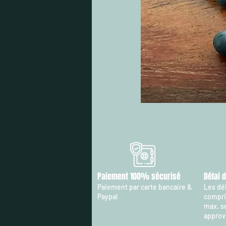
Paiement 100% sécurisé
Délai 
Paiement par carte bancaire &
Les dél
Paypal
compris
max. s
approv