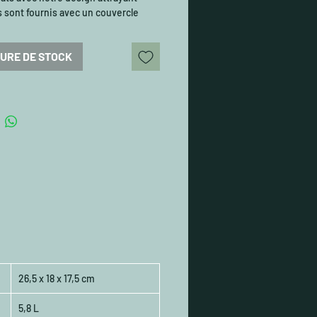
ls sont fournis avec un couvercle
ent. Disponible en deux tailles.
URE DE STOCK
26,5 x 18 x 17,5 cm
5,8 L