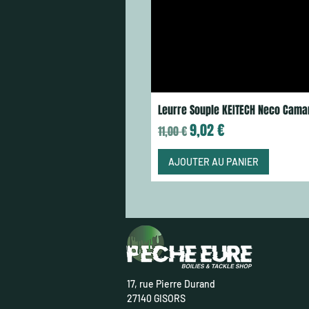
Leurre Souple KEITECH Neco Cama
Prix original
Prix promotionnel
9,02 €
11,00 €
AJOUTER AU PANIER
17, rue Pierre Durand
27140 GISORS