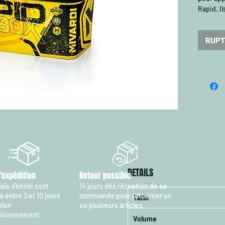
Rapid. I
transpar
RUPT
DETAILS
d'expédition
Retour possible
ais d’envoi sont
14 jours dès réception de sa
 entre 3 et 10 jours
commande pour retourner un
Taille
elon
ou plusieurs articles
isionnement
Volume