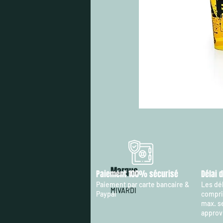
Marque
Paiement 100% sécurisé
Délai 
Paiement par carte bancaire &
Les dél
MIVARDI
Paypal
compris
max. s
approv