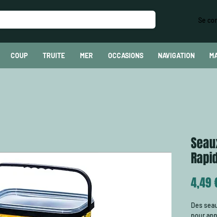
Se co
COUP
TRUITE
MER
OCCASIONS
NAVIGATION
M
Seau
Rapid
4,49 
Des seau
pour app