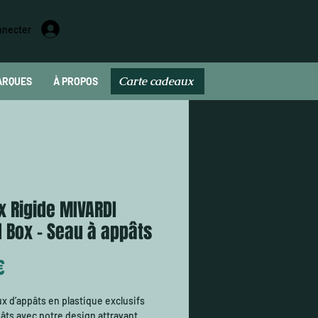
nnecter
Carte cadeaux
ARQUES
À PROPOS
Carte cadeau
x Rigide MIVARDI
 Box - Seau à appâts
Prix
€
x d’appâts en plastique exclusifs
âts avec notre design attrayant