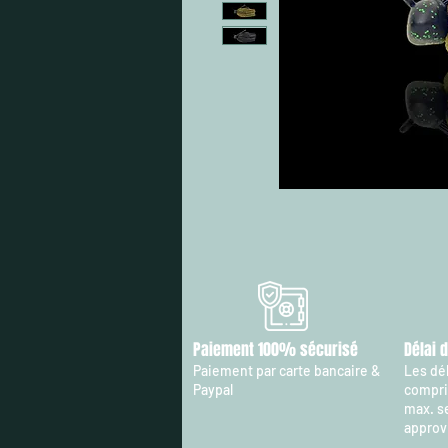
Paiement 100% sécurisé
Délai 
Paiement par carte bancaire &
Les dél
Paypal
compris
max. s
approv