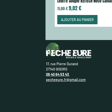
Leurre Souple KEITECH Neco Cama
Prix original
Prix promotionnel
9,02 €
11,00 €
AJOUTER AU PANIER
17, rue Pierre Durand
27140 GISORS
06 40 64 53 43
pecheeure.fr@gmail.com