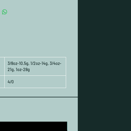
3/8oz-10.5g, 1/2oz-14g, 3/4oz-
21g, 1oz-28g
4/0
Nouveau