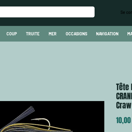
Se co
COUP
TRUITE
MER
OCCASIONS
NAVIGATION
M
Tête
CRAN
Craw
10,00