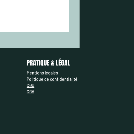
Leurre Souple FISHUP Wizzle Sha
Prix
7,00 €
AJOUTER AU PANIER
​PRATIQUE & LÉGAL
Mentions légales
Politique de confidentialité
CGU
CGV