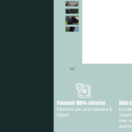
Paiement 100% sécurisé
Délai 
Paiement par carte bancaire &
Les dél
Paypal
compris
max. s
approv