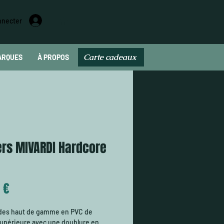
nnecter
Carte cadeaux
ARQUES
À PROPOS
Carte cadeau
rs MIVARDI Hardcore
Prix
 €
des haut de gamme en PVC de
supérieure avec une doublure en