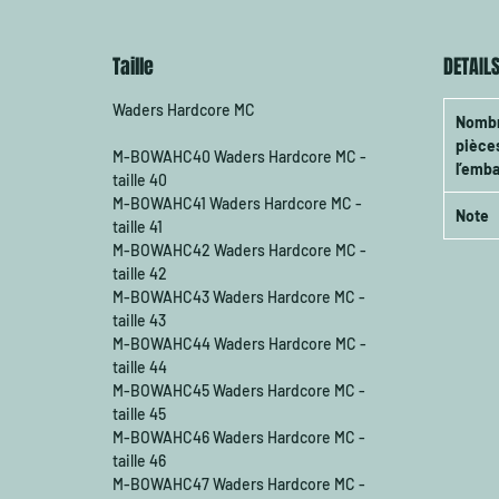
conforta
est emba
haute qu
Taille
DETAIL
résistant
vous acc
Waders Hardcore MC
Nombr
aventur
pièce
M-BOWAHC40 Waders Hardcore MC -
l’emba
taille 40
M-BOWAHC41 Waders Hardcore MC -
Note
taille 41
M-BOWAHC42 Waders Hardcore MC -
taille 42
M-BOWAHC43 Waders Hardcore MC -
taille 43
M-BOWAHC44 Waders Hardcore MC -
taille 44
M-BOWAHC45 Waders Hardcore MC -
taille 45
M-BOWAHC46 Waders Hardcore MC -
taille 46
M-BOWAHC47 Waders Hardcore MC -