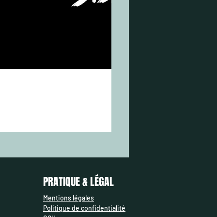
Leurre Souple FISHUP Wizzle Sha
Prix
7,00 €
AJOUTER AU PANIER
​PRATIQUE & LÉGAL
Mentions légales
Politique de confidentialité