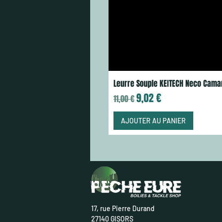
Leurre Souple KEITECH Neco Cama
Prix original
Prix promotionnel
9,02 €
11,00 €
AJOUTER AU PANIER
17, rue Pierre Durand
27140 GISORS