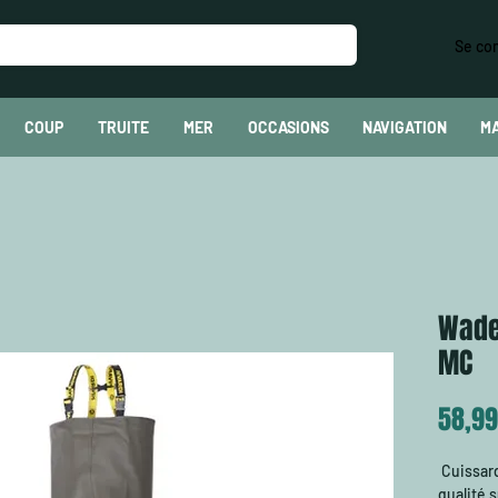
Se co
COUP
TRUITE
MER
OCCASIONS
NAVIGATION
M
Wade
MC
58,99
Cuissar
qualité 