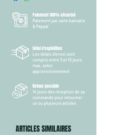
résistance à l'abrasion.
De plus, la Hulk Line a une surface très lisse,
ce qui minimise le développement du bruit
Paiement 100% sécurisé
sous la surface de l'eau.
Paiement par carte bancaire
& Paypal
Un autre avantage est le fait qu’il n’absorbe
pratiquement pas d’eau ni de saleté
Délai d'expédition
Les délais d’envoi sont
compris entre 3 et 10 jours
max. selon
approvisionnement
Retour possible
14 jours dès réception de sa
commande pour retourner
un ou plusieurs articles
ARTICLES SIMILAIRES