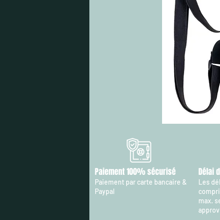
Paiement 100% sécurisé
Délai 
Paiement par carte bancaire &
Les dél
Paypal
compris
max. s
approv