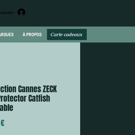
nnecter
Carte cadeaux
ARQUES
À PROPOS
Carte cadeau
ection Cannes ZECK
rotector Catfish
table
Prix
 €