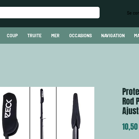
Se co
COUP
TRUITE
MER
OCCASIONS
NAVIGATION
M
Prot
Rod P
Ajus
10,50