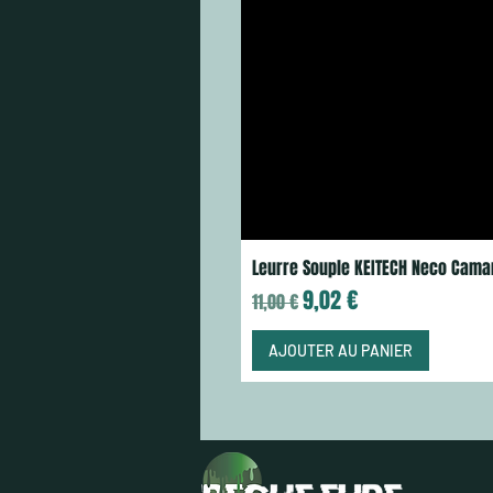
Leurre Souple KEITECH Neco Cama
Prix original
Prix promotionnel
9,02 €
11,00 €
AJOUTER AU PANIER